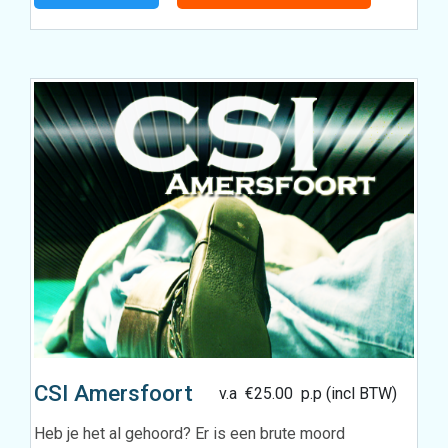
CSI Amersfoort
v.a
€
25.00
p.p (incl BTW)
Heb je het al gehoord? Er is een brute moord