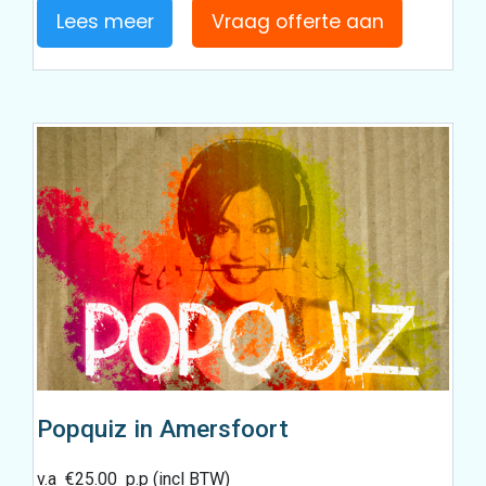
Lees meer
Vraag offerte aan
Popquiz in Amersfoort
v.a
€
25.00
p.p (incl BTW)