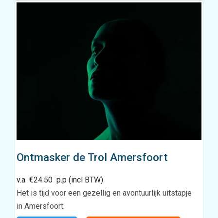
Ontmasker de Trol Amersfoort
v.a
€
24.50
p.p (incl BTW)
Het is tijd voor een gezellig en avontuurlijk uitstapje
in Amersfoort.