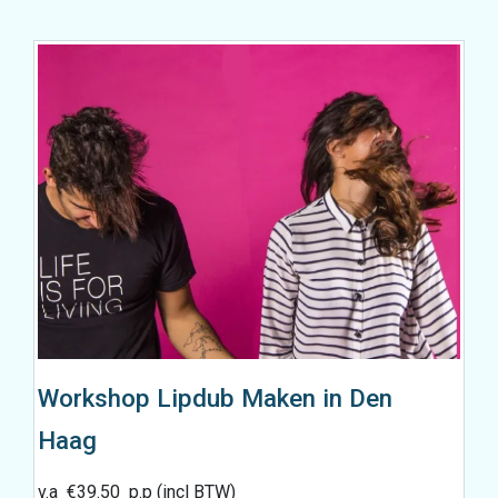
Workshop Lipdub Maken in Den
Haag
v.a
€
39.50
p.p (incl BTW)