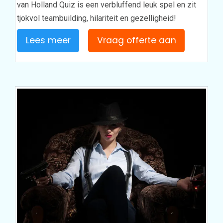
van Holland Quiz is een verbluffend leuk spel en zit
tjokvol teambuilding, hilariteit en gezelligheid!
Lees meer
Vraag offerte aan