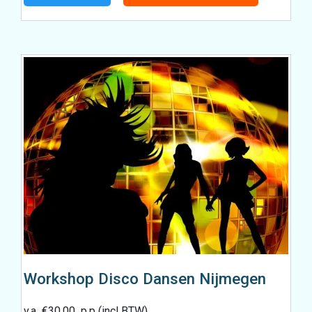
Workshop Disco Dansen Nijmegen
v.a
€
30.00
p.p (incl BTW)