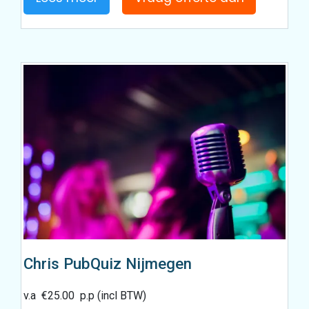
Chris PubQuiz Nijmegen
v.a
€
25.00
p.p (incl BTW)