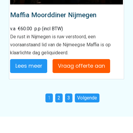
Maffia Moorddiner Nijmegen
v.a
€
60.00
p.p (incl BTW)
De rust in Nijmegen is ruw verstoord, een
vooraanstaand lid van de Nijmeegse Maffia is op
klaarlichte dag geliquideerd.
Lees meer
Vraag offerte aan
1
2
3
Volgende