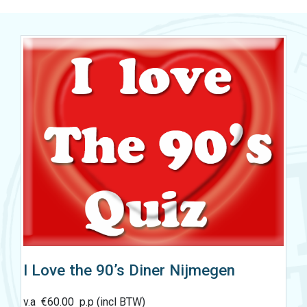
I Love the 90’s Diner Nijmegen
v.a
€
60.00
p.p (incl BTW)