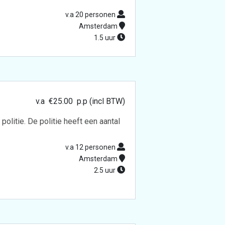
v.a 20 personen
Amsterdam
1.5 uur
v.a
€
25.00
p.p (incl BTW)
litie. De politie heeft een aantal
v.a 12 personen
Amsterdam
2.5 uur