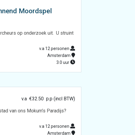
annend Moordspel
rcheurs op onderzoek uit. U struint
v.a 12 personen
Amsterdam
3.0 uur
v.a
€
32.50
p.p (incl BTW)
nstad van ons Mokum’s Paradijs?
v.a 12 personen
Amsterdam