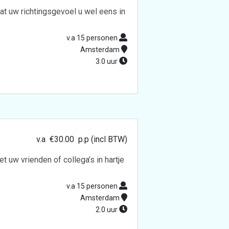
at uw richtingsgevoel u wel eens in
v.a 15 personen
Amsterdam
3.0 uur
v.a
€
30.00
p.p (incl BTW)
 uw vrienden of collega’s in hartje
v.a 15 personen
Amsterdam
2.0 uur