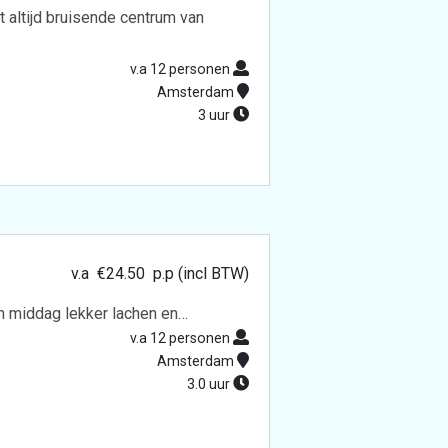
 altijd bruisende centrum van
v.a 12 personen
Amsterdam
3 uur
v.a
€
24.50
p.p (incl BTW)
een middag lekker lachen en…
v.a 12 personen
Amsterdam
3.0 uur