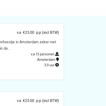
v.a
€
25.00
p.p (incl BTW)
lenfeestje in Amsterdam zeker niet
 in de…
v.a 15 personen
Amsterdam
3.0 uur
v.a
€
25.00
p.p (incl BTW)