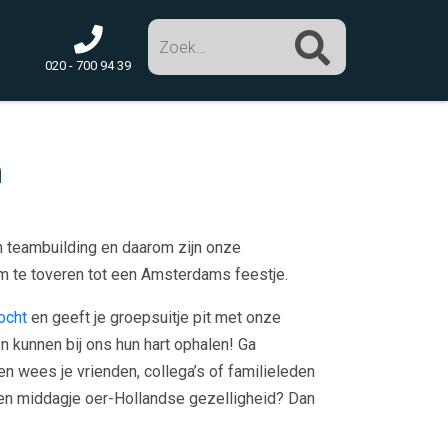
Zoek
020 - 700 94 39
m
n teambuilding en daarom zijn onze
m te toveren tot een Amsterdams feestje.
ocht
en geeft je groepsuitje pit met onze
n kunnen bij ons hun hart ophalen! Ga
n wees je vrienden, collega’s of familieleden
een middagje oer-Hollandse gezelligheid? Dan