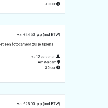
3.0 uur
v.a
€
24.50
p.p (incl BTW)
 een fotocamera zul je tijdens
v.a 12 personen
Amsterdam
3.0 uur
v.a
€
25.00
p.p (incl BTW)