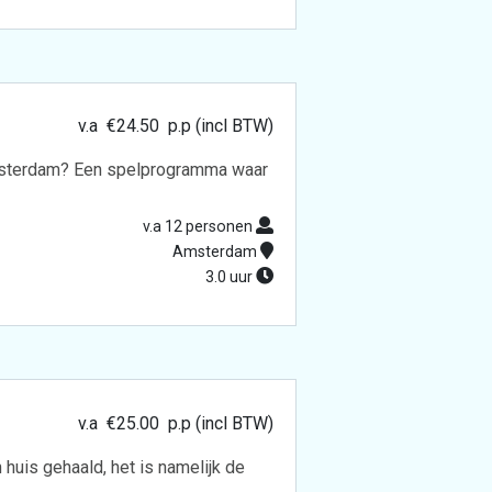
v.a
€
24.50
p.p (incl BTW)
e Amsterdam? Een spelprogramma waar
v.a 12 personen
Amsterdam
3.0 uur
v.a
€
25.00
p.p (incl BTW)
huis gehaald, het is namelijk de