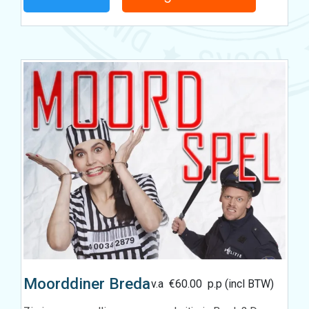
Moorddiner Breda
v.a
€
60.00
p.p (incl BTW)