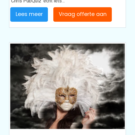
‘Chris PubQuiz’ echt iets…
Lees meer
Vraag offerte aan