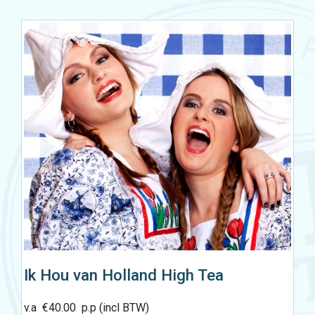
Ik Hou van Holland High Tea
v.a
€
40.00
p.p (incl BTW)