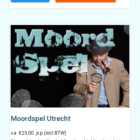
Moordspel Utrecht
v.a
€
25.00
p.p (incl BTW)