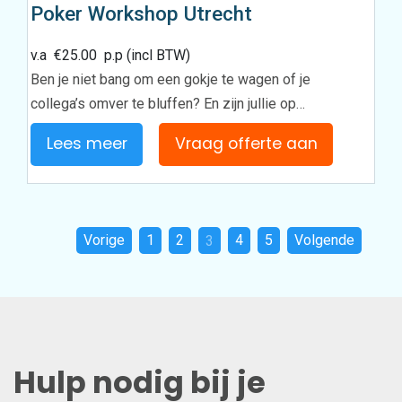
Poker Workshop Utrecht
v.a
€
25.00
p.p (incl BTW)
Ben je niet bang om een gokje te wagen of je
collega’s omver te bluffen? En zijn jullie op…
Lees meer
Vraag offerte aan
Vorige
1
2
3
4
5
Volgende
Hulp nodig bij je