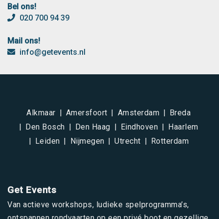
Bel ons!
020 700 94 39
Mail ons!
info@getevents.nl
Alkmaar
Amersfoort
Amsterdam
Breda
Den Bosch
Den Haag
Eindhoven
Haarlem
Leiden
Nijmegen
Utrecht
Rotterdam
Get Events
Van actieve workshops, ludieke spelprogramma’s,
ontspannen rondvaarten op een privé boot en gezellige