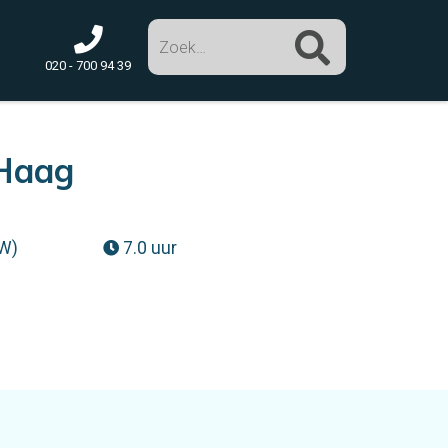
Zoek
020 - 700 94 39
 Haag
TW)
7.0 uur