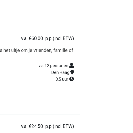
v.a
€
60.00
p.p (incl BTW)
het uitje om je vrienden, familie of
v.a 12 personen
Den Haag
3.5 uur
v.a
€
24.50
p.p (incl BTW)