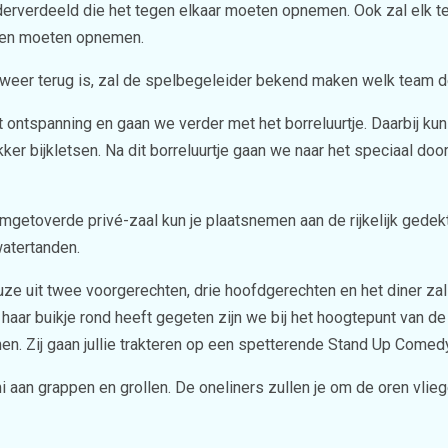
nderverdeeld die het tegen elkaar moeten opnemen. Ook zal elk 
hten moeten opnemen.
weer terug is, zal de spelbegeleider bekend maken welk team d
at ontspanning en gaan we verder met het borreluurtje. Daarbij k
kker bijkletsen. Na dit borreluurtje gaan we naar het speciaal do
getoverde privé-zaal kun je plaatsnemen aan de rijkelijk gedekte 
atertanden.
euze uit twee voorgerechten, drie hoofdgerechten en het diner z
f haar buikje rond heeft gegeten zijn we bij het hoogtepunt van
en. Zij gaan jullie trakteren op een spetterende Stand Up Come
aan grappen en grollen. De oneliners zullen je om de oren vlieg