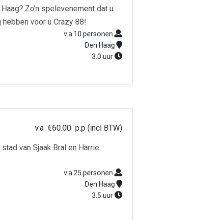
en Haag? Zo’n spelevenement dat u
j hebben voor u Crazy 88!
v.a 10 personen
Den Haag
3.0 uur
v.a
€
60.00
p.p (incl BTW)
 stad van Sjaak Bral en Harrie
v.a 25 personen
Den Haag
3.5 uur