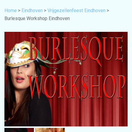
Home
>
Eindhoven
>
Vrijgezellenfeest Eindhoven
>
Burlesque Workshop Eindhoven