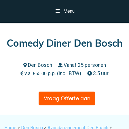
Menu
Comedy Diner Den Bosch
Den Bosch
Vanaf 25 personen
v.a.
p.p. (incl. BTW)
3.5 uur
€
55.00
Vraag Offerte aan
Home
>
Den Bosch
>
Avondarrangement Den Bosch
>