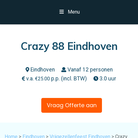
Menu
Crazy 88 Eindhoven
Eindhoven
Vanaf 12 personen
v.a.
p.p. (incl. BTW)
3.0 uur
€
25.00
Vraag Offerte aan
Home
>
Eindhoven
>
Vrijgezellenfeest Eindhoven
> Crazy