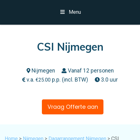
Menu
CSI Nijmegen
Nijmegen
Vanaf 12 personen
v.a.
p.p. (incl. BTW)
3.0 uur
€
25.00
Vraag Offerte aan
Home
>
Nijmegen
>
Dagarrangement Nijmegen
> CSI