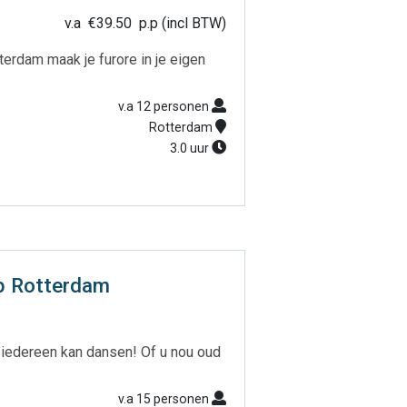
v.a
€
39.50
p.p (incl BTW)
rdam maak je furore in je eigen
v.a 12 personen
Rotterdam
3.0 uur
p Rotterdam
 iedereen kan dansen! Of u nou oud
v.a 15 personen