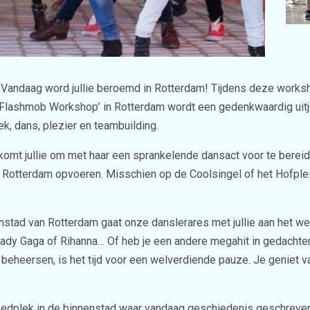
! Vandaag word jullie beroemd in Rotterdam! Tijdens deze worksho
 ‘Flashmob Workshop’ in Rotterdam wordt een gedenkwaardig ui
ek, dans, plezier en teambuilding.
omt jullie om met haar een sprankelende dansact voor te bereid
Rotterdam opvoeren. Misschien op de Coolsingel of het Hofplein. 
nstad van Rotterdam gaat onze danslerares met jullie aan het we
n Lady Gaga of Rihanna… Of heb je een andere megahit in gedacht
eersen, is het tijd voor een welverdiende pauze. Je geniet van
eedplek in de binnenstad waar vandaag geschiedenis geschreve