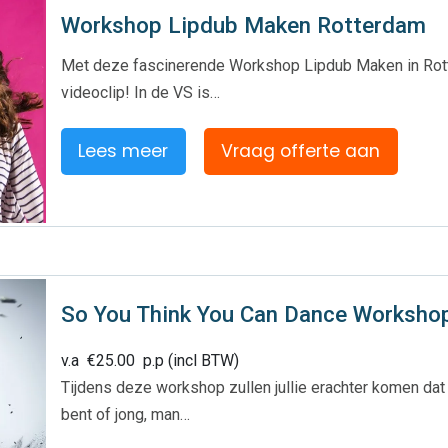
Workshop Lipdub Maken Rotterdam
Met deze fascinerende Workshop Lipdub Maken in Rotte
videoclip! In de VS is…
Lees meer
Vraag offerte aan
So You Think You Can Dance Worksho
v.a
€
25.00
p.p (incl BTW)
Tijdens deze workshop zullen jullie erachter komen dat
bent of jong, man…