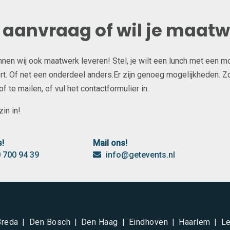
e aanvraag of wil je maat
unnen wij ook maatwerk leveren! Stel, je wilt een lunch met een m
t. Of net een onderdeel anders.Er zijn genoeg mogelijkheden. Zow
 te mailen, of vul het contactformulier in.
in in!
s!
Mail ons!
 700 94 39
info@getevents.nl
Breda
Den Bosch
Den Haag
Eindhoven
Haarlem
Le