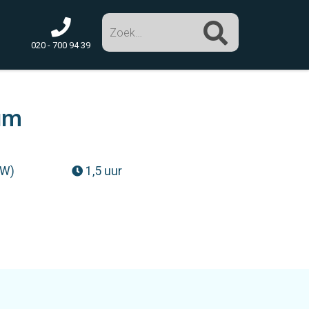
Zoek
020 - 700 94 39
am
TW)
1,5 uur