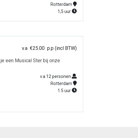
Rotterdam
1,5 uur
v.a
€
25.00
p.p (incl BTW)
je een Musical Ster bij onze
v.a 12 personen
Rotterdam
1.5 uur