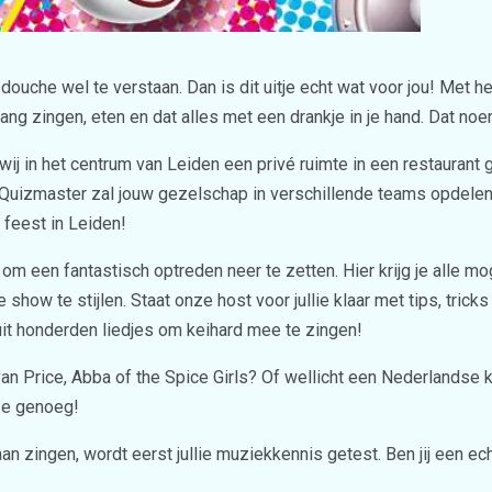
 douche wel te verstaan. Dan is dit uitje echt wat voor jou! Met h
lang zingen, eten en dat alles met een drankje in je hand. Dat n
j in het centrum van Leiden een privé ruimte in een restaurant 
e Quizmaster zal jouw gezelschap in verschillende teams opdelen
feest in Leiden!
m een fantastisch optreden neer te zetten. Hier krijg je alle mog
show te stijlen. Staat onze host voor jullie klaar met tips, tric
 uit honderden liedjes om keihard mee te zingen!
van Price, Abba of the Spice Girls? Of wellicht een Nederlandse 
uze genoeg!
an zingen, wordt eerst jullie muziekkennis getest. Ben jij een ech