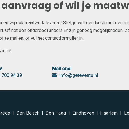
e aanvraag of wil je maat
unnen wij ook maatwerk leveren! Stel, je wilt een lunch met een m
t. Of net een onderdeel anders.Er zijn genoeg mogelijkheden. Zow
 te mailen, of vul het contactformulier in.
in in!
s!
Mail ons!
 700 94 39
info@getevents.nl
Breda
Den Bosch
Den Haag
Eindhoven
Haarlem
Le