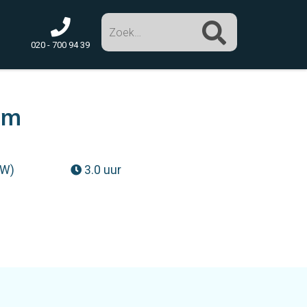
Zoek
020 - 700 94 39
am
TW)
3.0 uur