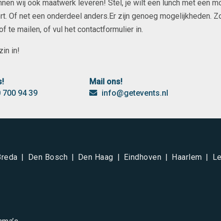
unnen wij ook maatwerk leveren! Stel, je wilt een lunch met een m
t. Of net een onderdeel anders.Er zijn genoeg mogelijkheden. Zow
 te mailen, of vul het contactformulier in.
in in!
s!
Mail ons!
 700 94 39
info@getevents.nl
Breda
Den Bosch
Den Haag
Eindhoven
Haarlem
Le