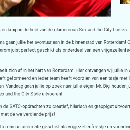
en kruip in de huid van de glamourous Sex and the City Ladies.
ma gaan jullie het avontuur aan in de binnenstad van Rotterdam!
arom juist perfect geschikt als onderdeel van een vrijgezellenfee
 zich af in het hart van Rotterdam. Hier ontvangen wij jullie in s
t geformeerd en ieder team heeft voorzien van een tasje met l
Vandaag gaan jullie op zoek naar jullie eigen Mr. Big, houden jull
x and the City Style uitvoeren!
m de SATC-opdrachten zo creatief, hilarisch en grappigst uitvoe
n met de welverdiende prijs!
rdam is uitermate geschikt als vrijgezellenfeestje en vriendinn