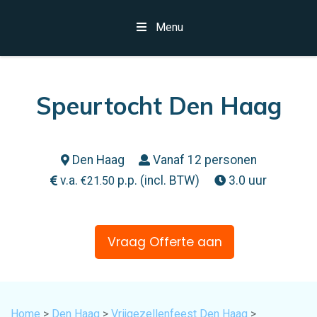
Menu
Speurtocht Den Haag
Den Haag
Vanaf 12 personen
v.a.
p.p. (incl. BTW)
3.0 uur
€
21.50
Vraag Offerte aan
Home
>
Den Haag
>
Vrijgezellenfeest Den Haag
>