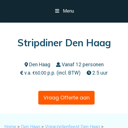
Menu
Stripdiner Den Haag
Den Haag
Vanaf 12 personen
v.a.
p.p. (incl. BTW)
2.5 uur
€
60.00
Vraag Offerte aan
Home
>
Den Haag
>
Vrijgezellenfeest Den Haag
>