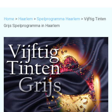
Home
>
Haarlem
>
Spelprogramma Haarlem
> Vijftig Tinten
Grijs Spelprogramma in Haarlem