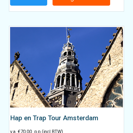
Hap en Trap Tour Amsterdam
v.a
€
70.00
p.p (incl BTW)