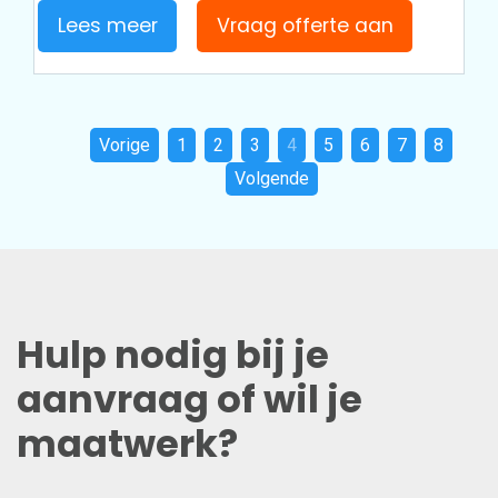
Lees meer
Vraag offerte aan
Vorige
1
2
3
4
5
6
7
8
Volgende
Hulp nodig bij je
aanvraag of wil je
maatwerk?