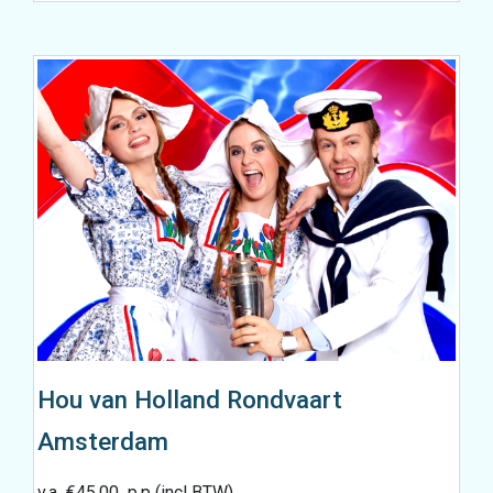
Hou van Holland Rondvaart
Amsterdam
v.a
€
45.00
p.p (incl BTW)