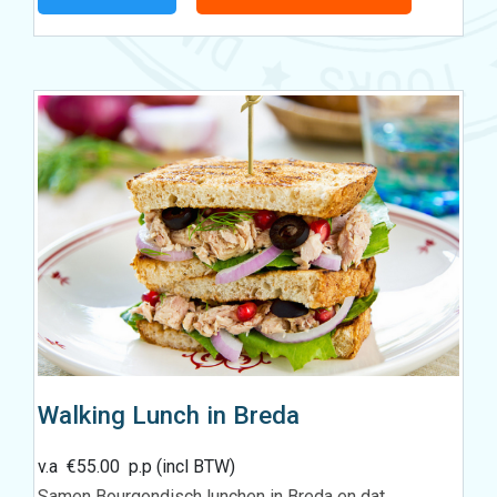
Walking Lunch in Breda
v.a
€
55.00
p.p (incl BTW)
Samen Bourgondisch lunchen in Breda en dat