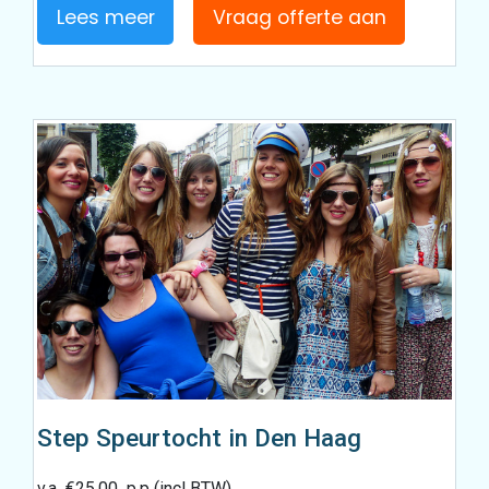
Lees meer
Vraag offerte aan
Step Speurtocht in Den Haag
v.a
€
25.00
p.p (incl BTW)