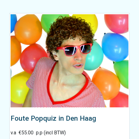
Foute Popquiz in Den Haag
v.a
€
55.00
p.p (incl BTW)