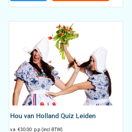
Hou van Holland Quiz Leiden
v.a
€
30.00
p.p (incl BTW)