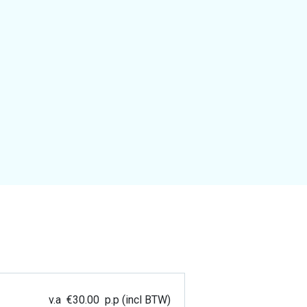
v.a
€
30.00
p.p (incl BTW)