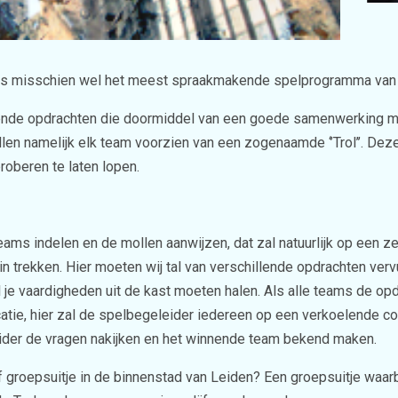
is misschien wel het meest spraakmakende spelprogramma van
lende opdrachten die doormiddel van een goede samenwerking m
llen namelijk elk team voorzien van een zogenaamde ‘’Trol’’. Deze 
roberen te laten lopen.
ams indelen en de mollen aanwijzen, dat zal natuurlijk op een z
n trekken. Hier moeten wij tal van verschillende opdrachten verv
 al je vaardigheden uit de kast moeten halen. Als alle teams de 
tie, hier zal de spelbegeleider iedereen op een verkoelende co
der de vragen nakijken en het winnende team bekend maken.
ef groepsuitje in de binnenstad van Leiden? Een groepsuitje waar