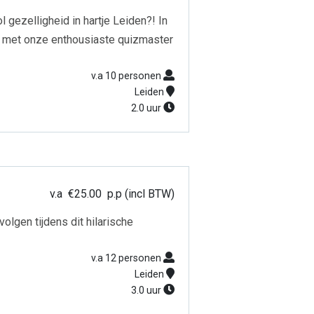
gezelligheid in hartje Leiden?! In
n met onze enthousiaste quizmaster
v.a 10 personen
Leiden
2.0 uur
v.a
€
25.00
p.p (incl BTW)
olgen tijdens dit hilarische
v.a 12 personen
Leiden
3.0 uur