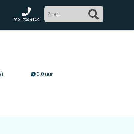
Zoek
020 - 700 94 39
W)
3.0 uur