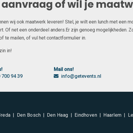
e aanvraag of wil je maat
unnen wij ook maatwerk leveren! Stel, je wilt een lunch met een m
t. Of net een onderdeel anders.Er zijn genoeg mogelijkheden. Zow
 te mailen, of vul het contactformulier in.
in in!
s!
Mail ons!
 700 94 39
info@getevents.nl
Breda
Den Bosch
Den Haag
Eindhoven
Haarlem
Le