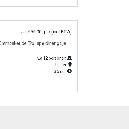
v.a
€
55.00
p.p (incl BTW)
 Ontmasker de Trol speldiner ga je
v.a 12 personen
Leiden
3.5 uur