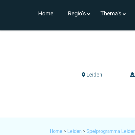
Home
Regio’s
Thema’s
Leiden
Home
>
Leiden
>
Spelprogramma Leide