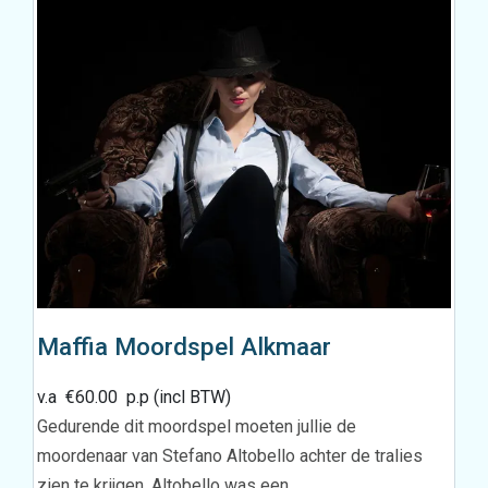
Maffia Moordspel Alkmaar
v.a
€
60.00
p.p (incl BTW)
Gedurende dit moordspel moeten jullie de
moordenaar van Stefano Altobello achter de tralies
zien te krijgen. Altobello was een…